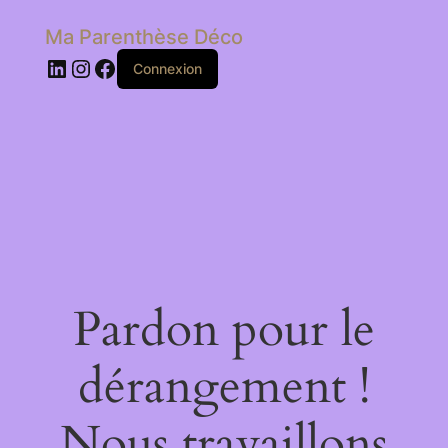
Ma Parenthèse Déco
LinkedIn
Instagram
Facebook
Connexion
Pardon pour le
dérangement !
Nous travaillons