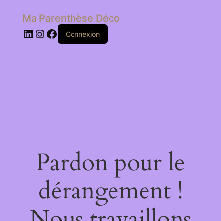
Ma Parenthèse Déco
LinkedIn
Instagram
Facebook
Connexion
Pardon pour le
dérangement !
Nous travaillons