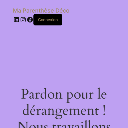
Ma Parenthèse Déco
LinkedIn
Instagram
Facebook
Connexion
Pardon pour le
dérangement !
Nous travaillons